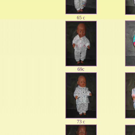
65 c
69c
73 c