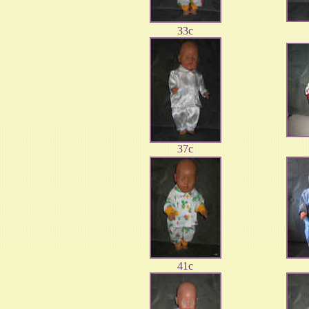
33c
37c
41c