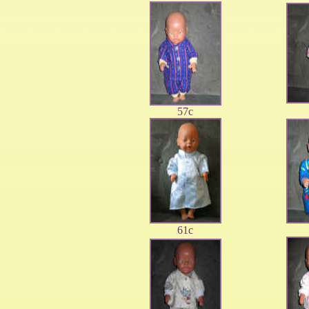
57c
61c