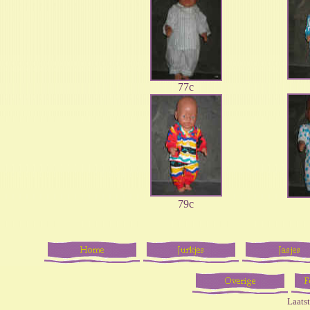
77c
79c
Laats