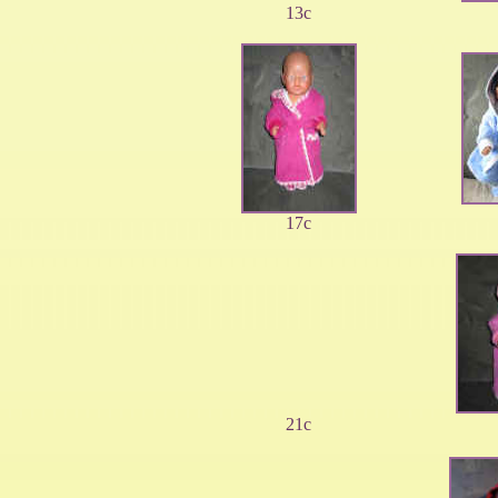
13c
17c
21c