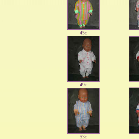
45c
49c
53c