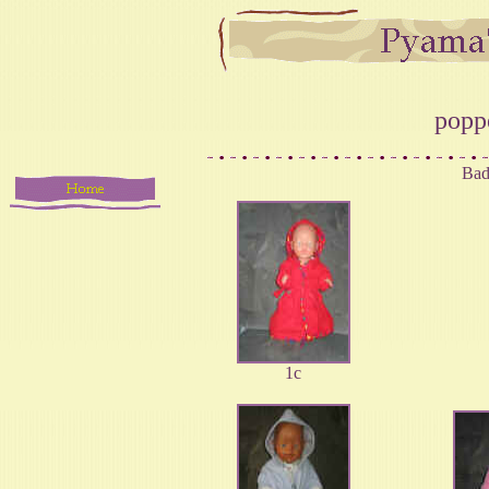
popp
Badj
1c