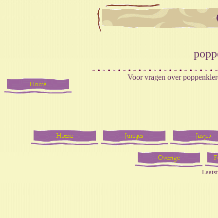
popp
Voor vragen over poppenklere
Laats